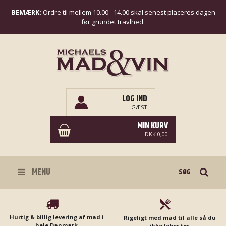
BEMÆRK:
Ordre til mellem 10.00 - 14.00 skal senest placeres dagen
før grundet travlhed.
LOG IND
GÆST
MIN KURV
DKK 0,00
Søg
MENU
Hurtig & billig levering af mad i
Rigeligt med mad til alle så du
hele Danmark
ikke løber tør