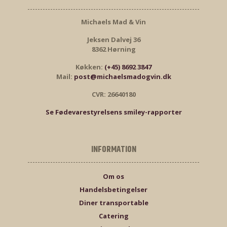
Michaels Mad & Vin
Jeksen Dalvej 36
8362 Hørning
Køkken:
(+45) 8692 3847
Mail:
post@michaelsmadogvin.dk
CVR: 26640180
Se Fødevarestyrelsens smiley-rapporter
INFORMATION
Om os
Handelsbetingelser
Diner transportable
Catering