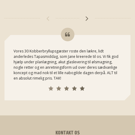
Vores 30 Kobberbryllupsgæster roste den lækre, lidt
anderledes Tapasmiddag, som Jane kreerede til os. Vi fik god
hjælp under planlægning, akut glaslevering til ølsmagning,
nogle retter og en anretningsform ud over deres sædvanlige
koncept og mad nok til et lille nabogilde dagen derpå. ALT til
en absolut rimelig pris. TAK!
KONTAKT OS