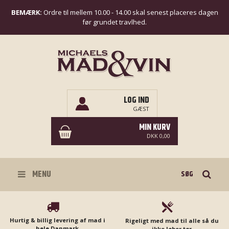
BEMÆRK:
Ordre til mellem 10.00 - 14.00 skal senest placeres dagen
før grundet travlhed.
LOG IND
GÆST
MIN KURV
DKK 0,00
Søg
MENU
Hurtig & billig levering af mad i
Rigeligt med mad til alle så du
hele Danmark
ikke løber tør