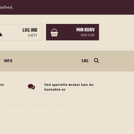
ravlhed.
MIN KURV
LOG IND
DKK 0,00
GÆST
Søg
INFO
vin
Ved specielle ønsker kan du
kontakte os