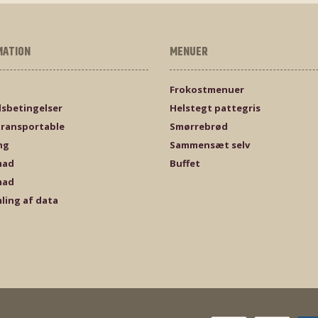
MATION
MENUER
Frokostmenuer
sbetingelser
Helstegt pattegris
transportable
Smørrebrød
ng
Sammensæt selv
mad
Buffet
mad
ling af data