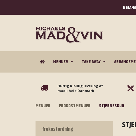
BEMÆR
MENUER
TAKE AWAY
ARRANGEM
Hurtig & billig levering af
mad i hele Danmark
MENUER
FROKOSTMENUER
STJERNESKUD
STJE
frokostordning