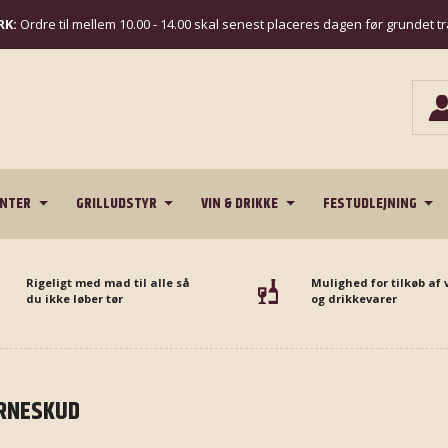
K:
Ordre til mellem 10.00 - 14.00 skal senest placeres dagen før grundet t
ENTER
GRILLUDSTYR
VIN & DRIKKE
FESTUDLEJNING
Rigeligt med mad til alle så
Mulighed for tilkøb af 
du ikke løber tør
og drikkevarer
RNESKUD