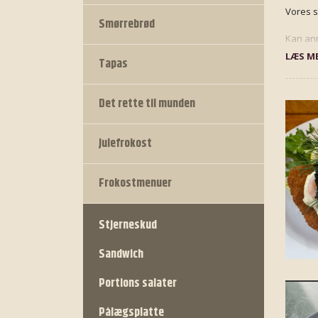
Vores s
Smørrebrød
Kan anr
LÆS ME
Tapas
Det rette til munden
Julefrokost
Frokostmenuer
Stjerneskud
Sandwich
Portions salater
Pålægsplatte