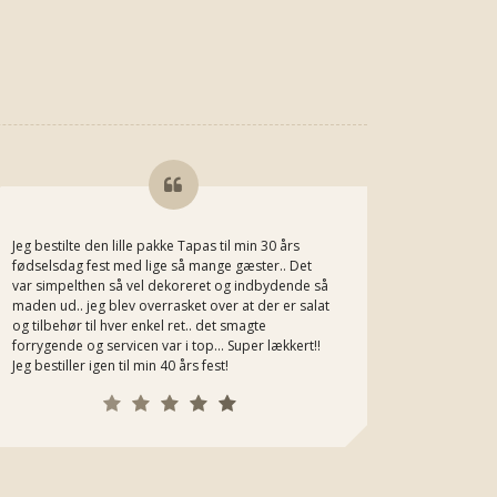
Jeg bestilte den lille pakke Tapas til min 30 års
Jeg kan he
fødselsdag fest med lige så mange gæster.. Det
Michaels m
var simpelthen så vel dekoreret og indbydende så
bestiller h
maden ud.. jeg blev overrasket over at der er salat
og tilbehør til hver enkel ret.. det smagte
forrygende og servicen var i top... Super lækkert!!
Jeg bestiller igen til min 40 års fest!