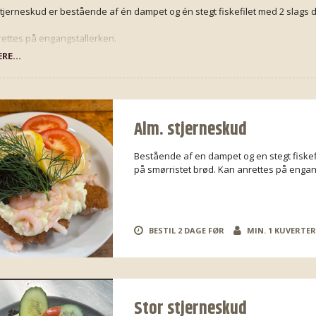
tjerneskud er bestående af én dampet og én stegt fiskefilet med 2 slags d
ettes på engangstallerken.
RE...
Alm. stjerneskud
Bestående af en dampet og en stegt fiskef
på smørristet brød. Kan anrettes på engan
BESTIL 2 DAGE FØR
MIN. 1 KUVERTE
Stor stjerneskud