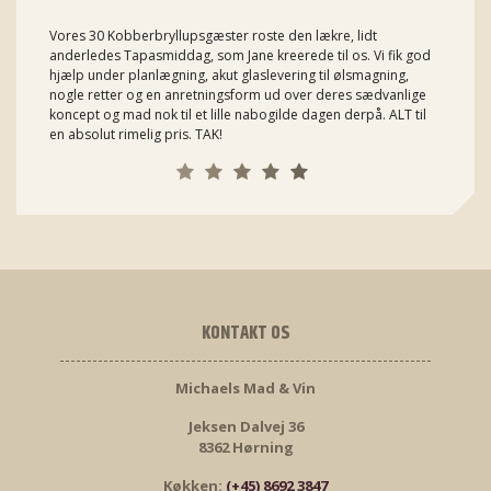
Vores 30 Kobberbryllupsgæster roste den lækre, lidt
anderledes Tapasmiddag, som Jane kreerede til os. Vi fik god
hjælp under planlægning, akut glaslevering til ølsmagning,
nogle retter og en anretningsform ud over deres sædvanlige
koncept og mad nok til et lille nabogilde dagen derpå. ALT til
en absolut rimelig pris. TAK!
KONTAKT OS
Michaels Mad & Vin
Jeksen Dalvej 36
8362 Hørning
Køkken:
(+45) 8692 3847