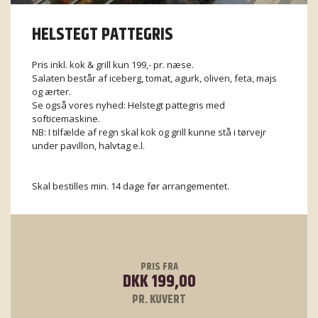
HELSTEGT PATTEGRIS
Pris inkl. kok & grill kun 199,- pr. næse.
Salaten består af iceberg, tomat, agurk, oliven, feta, majs
og ærter.
Se også vores nyhed: Helstegt pattegris med
softicemaskine.
NB: I tilfælde af regn skal kok og grill kunne stå i tørvejr
under pavillon, halvtag e.l.
Skal bestilles min. 14 dage før arrangementet.
PRIS FRA
DKK 199,00
PR. KUVERT