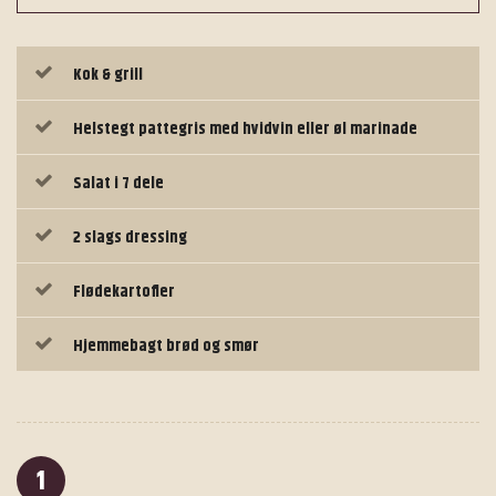
Kok & grill
Helstegt pattegris med hvidvin eller øl marinade
Salat i 7 dele
2 slags dressing
Flødekartofler
Hjemmebagt brød og smør
1