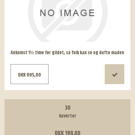
Ankomst 1½ time før gildet, så folk kan se og dufte maden
DKK 995,00
30
kuverter
DKK 199,00