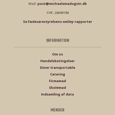
Mail:
post@michaelsmadogvin.dk
CVR: 26640180
Se Fødevarestyrelsens smiley-rapporter
INFORMATION
Om os
Handelsbetingelser
Diner transportable
Catering
Firmamad
Skolemad
Indsamling af data
MENUER