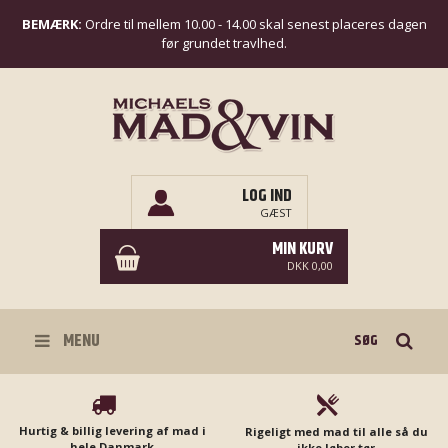
BEMÆRK:
Ordre til mellem 10.00 - 14.00 skal senest placeres dagen
før grundet travlhed.
LOG IND
GÆST
MIN KURV
DKK 0,00
Søg
MENU
Hurtig & billig levering af mad i
Rigeligt med mad til alle så du
hele Danmark
ikke løber tør