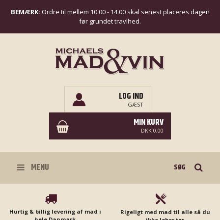
BEMÆRK:
Ordre til mellem 10.00 - 14.00 skal senest placeres dagen
før grundet travlhed.
LOG IND
GÆST
MIN KURV
DKK 0,00
Søg
MENU
Hurtig & billig levering af mad i
Rigeligt med mad til alle så du
hele Danmark
ikke løber tør