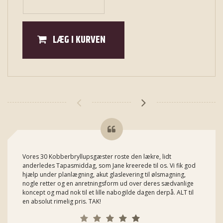
LÆG I KURVEN
Vores 30 Kobberbryllupsgæster roste den lækre, lidt
anderledes Tapasmiddag, som Jane kreerede til os. Vi fik god
hjælp under planlægning, akut glaslevering til ølsmagning,
nogle retter og en anretningsform ud over deres sædvanlige
koncept og mad nok til et lille nabogilde dagen derpå. ALT til
en absolut rimelig pris. TAK!