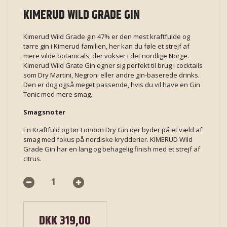
KIMERUD WILD GRADE GIN
Kimerud Wild Grade gin 47% er den mest kraftfulde og
tørre gin i Kimerud familien, her kan du føle et strejf af
mere vilde botanicals, der vokser i det nordlige Norge.
Kimerud Wild Grate Gin egner sig perfekt til brug i cocktails
som Dry Martini, Negroni eller andre gin-baserede drinks.
Den er dog også meget passende, hvis du vil have en Gin
Tonic med mere smag.
Smagsnoter
En Kraftfuld og tør London Dry Gin der byder på et væld af
smag med fokus på nordiske krydderier. KIMERUD Wild
Grade Gin har en lang og behagelig finish med et strejf af
citrus.
DKK 319,00