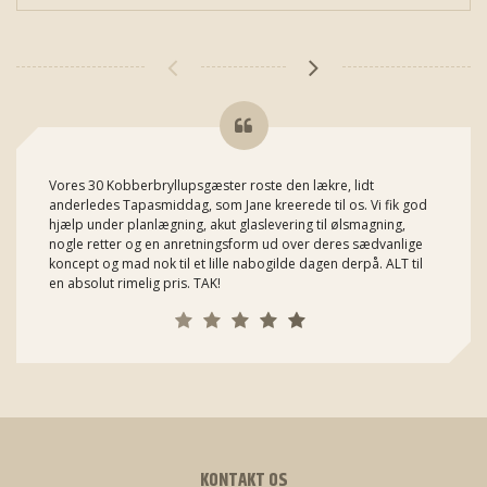
Vores 30 Kobberbryllupsgæster roste den lækre, lidt
anderledes Tapasmiddag, som Jane kreerede til os. Vi fik god
hjælp under planlægning, akut glaslevering til ølsmagning,
nogle retter og en anretningsform ud over deres sædvanlige
koncept og mad nok til et lille nabogilde dagen derpå. ALT til
en absolut rimelig pris. TAK!
KONTAKT OS