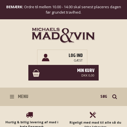
BEMÆRK:
Ordre til mellem 10.00 - 14.00 skal senest placeres dagen
før grundet travlhed.
LOG IND
GÆST
MIN KURV
DKK 0,00
Søg
MENU
Hurtig & billig levering af mad i
Rigeligt med mad til alle så du
hele Danmark
ikke løber tør