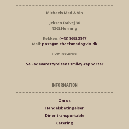
Michaels Mad & Vin
Jeksen Dalvej 36
8362 Hørning
Køkken:
(+45) 8692 3847
Mail:
post@michaelsmadogvin.dk
CVR: 26640180
Se Fødevarestyrelsens smiley-rapporter
INFORMATION
Om os
Handelsbetingelser
Diner transportable
Catering