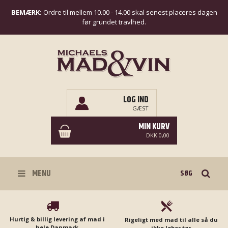
BEMÆRK:
Ordre til mellem 10.00 - 14.00 skal senest placeres dagen
før grundet travlhed.
LOG IND
GÆST
MIN KURV
DKK 0,00
Søg
MENU
Hurtig & billig levering af mad i
Rigeligt med mad til alle så du
hele Danmark
ikke løber tør