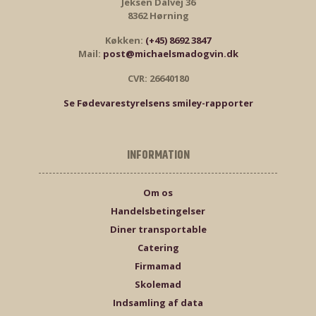
Jeksen Dalvej 36
8362 Hørning
Køkken:
(+45) 8692 3847
Mail:
post@michaelsmadogvin.dk
CVR: 26640180
Se Fødevarestyrelsens smiley-rapporter
INFORMATION
Om os
Handelsbetingelser
Diner transportable
Catering
Firmamad
Skolemad
Indsamling af data