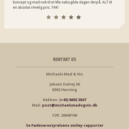
koncept og mad nok til et lille nabogilde dagen derpå. ALT til
en absolut rimelig pris. TAK!
KONTAKT OS
Michaels Mad & Vin
Jeksen Dalvej 36
8362 Hørning
Køkken:
(+45) 8692 3847
Mail:
post@michaelsmadogvin.dk
CVR: 26640180
Se Fødevarestyrelsens smiley-rapporter