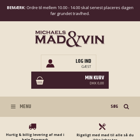
BEMÆRK:
Ordre til mellem 10.00 - 14.00 skal senest placeres dagen
før grundet travlhed.
LOG IND
GÆST
MIN KURV
DKK 0,00
Søg
MENU
Hurtig & billig levering af mad i
Rigeligt med mad til alle så du
hele Danmark
ikke løber tør