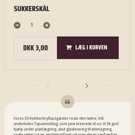
SUKKERSKÅL
DKK 3,00
LÆG I KURVEN
Vores 30 Kobberbryllupsgæster roste den lækre, lidt
anderledes Tapasmiddag, som Jane kreerede til os. Vi fik god
hjælp under planlægning, akut glaslevering til ølsmagning,
nogle retter og en anretningsform ud over deres sædvanlige