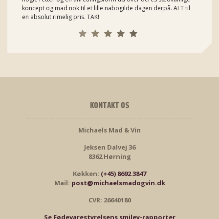
koncept og mad nok til et lille nabogilde dagen derpå. ALT til
en absolut rimelig pris. TAK!
KONTAKT OS
Michaels Mad & Vin
Jeksen Dalvej 36
8362 Hørning
Køkken:
(+45) 8692 3847
Mail:
post@michaelsmadogvin.dk
CVR: 26640180
Se Fødevarestyrelsens smiley-rapporter