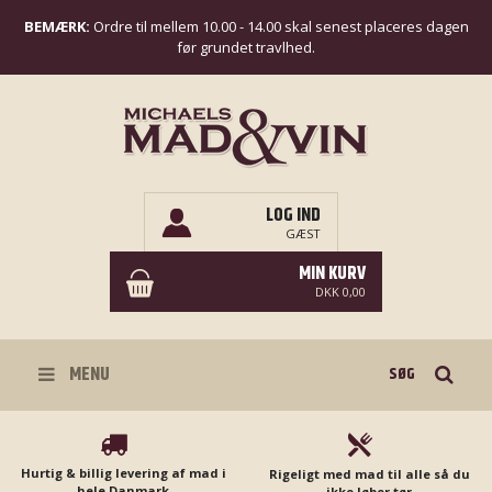
BEMÆRK:
Ordre til mellem 10.00 - 14.00 skal senest placeres dagen
før grundet travlhed.
LOG IND
GÆST
MIN KURV
DKK 0,00
Søg
MENU
Hurtig & billig levering af mad i
Rigeligt med mad til alle så du
hele Danmark
ikke løber tør