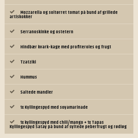
Mozzarella og soltørret tomat på bund af grillede
artiskokker
Serranoskinke og ostetern
Hindbær kvark-kage med profiteroles og frugt
Tzatziki
Hummus
Saltede mandler
1x Kyllingespyd med soyamarinade
1x kyllingespyd med chili/mango + 1x Tapas
Kyllingespyd Satay på bund af syltede peberfrugt og rødløg