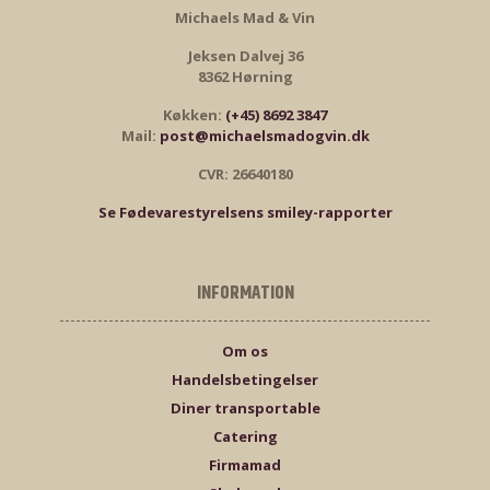
Michaels Mad & Vin
Jeksen Dalvej 36
8362 Hørning
Køkken:
(+45) 8692 3847
Mail:
post@michaelsmadogvin.dk
CVR: 26640180
Se Fødevarestyrelsens smiley-rapporter
INFORMATION
Om os
Handelsbetingelser
Diner transportable
Catering
Firmamad