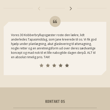
Vores 30 Kobberbryllupsgæster roste den lækre, lidt
anderledes Tapasmiddag, som Jane kreerede til os. Vi fik god
hjælp under planlægning, akut glaslevering til ølsmagning,
nogle retter og en anretningsform ud over deres sædvanlige
koncept og mad nok til et lille nabogilde dagen derpå. ALT til
en absolut rimelig pris. TAK!
KONTAKT OS