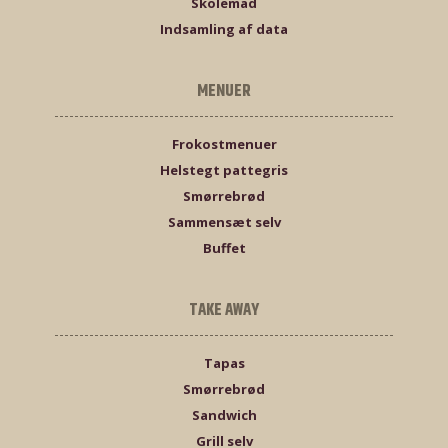
Skolemad
Indsamling af data
MENUER
Frokostmenuer
Helstegt pattegris
Smørrebrød
Sammensæt selv
Buffet
TAKE AWAY
Tapas
Smørrebrød
Sandwich
Grill selv