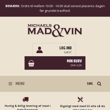
BEMÆRK:
Ordre til mellem 10.00 - 14.00 skal senest placeres dagen
før grundet travlhed.
LOG IND
GÆST
MIN KURV
DKK 0,00
Søg
MENU
Hurtig & billig levering af mad i
Rigeligt med mad til alle så du
hele Danmark
ikke løber tør